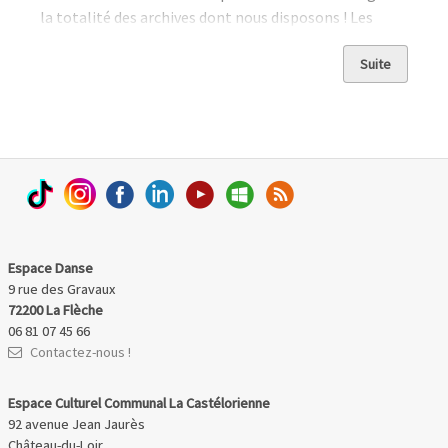
la totalité des archives dont nous disposons ! Les
galeries photos ne sont disponibles qu'à partir de
l'année 2006 : cliquez sur les liens pour les découvrir...
Suite
Espace Danse
9 rue des Gravaux
72200 La Flèche
06 81 07 45 66
Contactez-nous !
Espace Culturel Communal La Castélorienne
92 avenue Jean Jaurès
Château-du-Loir