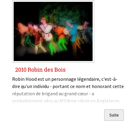
2010 Robin des Bois
Robin Hood est un personnage légendaire, c'est-à-
dire qu'un individu - portant ce nom et honorant cette
réputation de brigand au grand cœur - a
probablement vécu au XIIIième siècle en Angleterre,
mais les historiens manquent d'éléments objectifs
pour apporter la preuve de son existence. Ses
Suite
aventures...