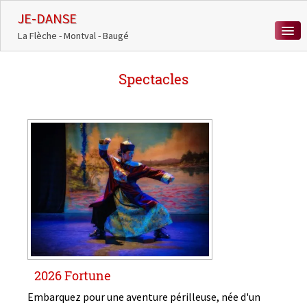
JE-DANSE
La Flèche - Montval - Baugé
ACCUEIL
Spectacles
COURS DE DANSE
ACTUALITÉS
MÉDIATHÈQUE
CHORÉÏADES
CONTACT
0
2026 Fortune
Embarquez pour une aventure périlleuse, née d'un