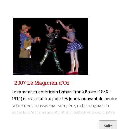
2007 Le Magicien d'Oz
Le romancier américain Lyman Frank Baum (1856 –
1919) écrivit d'abord pour les journaux avant de perdre
la fortune amassée par son père, riche magnat du
pétrole. C'est en racontant des histoires à ses quatre
fils, le soir avant d'aller dormir, qu'il développa une
imagination débridée.
Le Magicien d'Oz
...
Suite