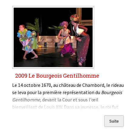
2009 Le Bourgeois Gentilhomme
Le 14 octobre 1670, au château de Chambord, le rideau
se leva pour la première représentation du
Bourgeois
Gentilhomme
, devant la Cour et sous l'œil
bienveillant de Louis XIV. Dans sa jeunesse, le roi fut
un fervent danseur de ballets de cour où il
apparaissait souvent sous les traits d'Apollon, dieu du
Suite
soleil.