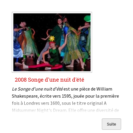
2008 Songe d'une nuit d'été
Le Songe d'une nuit d'été
est une pièce de William
Shakespeare, écrite vers 1595, jouée pour la première
fois à Londres vers 1600, sous le titre original A
Midsummer Night's Dream. Elle offre une diversité de
genres (de la tragédie à la farce en passant par la
comédie féerique) familière au public anglais de
Suite
l'époque...