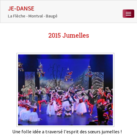
JE-DANSE
La Flèche - Montval - Baugé
ACCUEIL
2015 Jumelles
COURS DE DANSE
ACTUALITÉS
MÉDIATHÈQUE
CHORÉÏADES
CONTACT
0
Une folle idée a traversé l'esprit des sœurs jumelles !