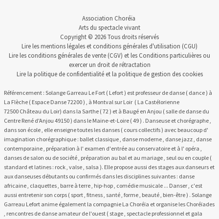
Association Choréïa
Arts du spectacle vivant
Copyright © 2026 Tous droits réservés
Lire les
mentions légales et conditions générales d'utilisation
(CGU)
Lire les
conditions générales de vente
(CGV) et les
Conditions particulières
ou
exercer un
droit de rétractation
Lire la
politique de confidentialité
et la
politique de gestion des cookies
Référencement : Solange Garreau Le Fort ( Lefort ) est professeur de danse ( dance ) à
La Flèche ( Espace Danse 72200 ) , à Montval sur Loir ( La Castélorienne
72500 Château du Loir) dans la Sarthe ( 72 ) et à Baugé en Anjou ( salle de danse du
Centre René d'Anjou 49150 ) dans le Maine-et-Loire ( 49 ) . Danseuse et chorégraphe ,
dans son école , elle enseigne toutes les danses ( cours collectifs ) avec beaucoup d'
imagination chorégraphique : ballet classique , danse moderne , danse jazz , danse
contemporaine , préparation à l' examen d'entrée au conservatoire et à l' opéra ,
danses de salon ou de société , préparation au bal et au mariage , seul ou en couple (
standard et latines : rock , valse , salsa ). Elle propose aussi des stages aux danseurs et
aux danseuses débutants ou confirmés dans les disciplines suivantes : danse
africaine , claquettes , barre à terre , hip-hop , comédie musicale ... Danser , c'est
aussi entretenir son corps ( sport , fitness , santé , forme , beauté , bien-être ) . Solange
Garreau Lefort anime également la compagnie La Choréïa et organise les Choréïades
, rencontres de danse amateur de l'ouest ( stage , spectacle professionnel et gala