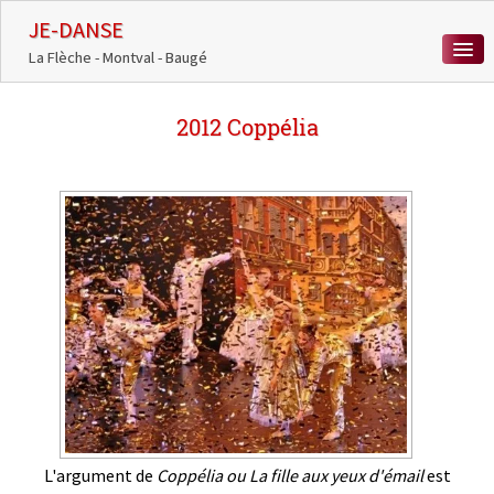
JE-DANSE
La Flèche - Montval - Baugé
ACCUEIL
2012 Coppélia
COURS DE DANSE
ACTUALITÉS
MÉDIATHÈQUE
CHORÉÏADES
CONTACT
0
L'argument de
Coppélia ou La fille aux yeux d'émail
est