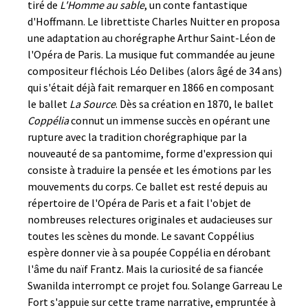
tiré de
L'Homme au sable
, un conte fantastique
d'Hoffmann. Le librettiste Charles Nuitter en proposa
une adaptation au chorégraphe Arthur Saint-Léon de
l'Opéra de Paris. La musique fut commandée au jeune
compositeur fléchois Léo Delibes (alors âgé de 34 ans)
qui s'était déjà fait remarquer en 1866 en composant
le ballet
La Source
. Dès sa création en 1870, le ballet
Coppélia
connut un immense succès en opérant une
rupture avec la tradition chorégraphique par la
nouveauté de sa pantomime, forme d'expression qui
consiste à traduire la pensée et les émotions par les
mouvements du corps. Ce ballet est resté depuis au
répertoire de l'Opéra de Paris et a fait l'objet de
nombreuses relectures originales et audacieuses sur
toutes les scènes du monde. Le savant Coppélius
espère donner vie à sa poupée Coppélia en dérobant
l'âme du naïf Frantz. Mais la curiosité de sa fiancée
Swanilda interrompt ce projet fou. Solange Garreau Le
Fort s'appuie sur cette trame narrative, empruntée à