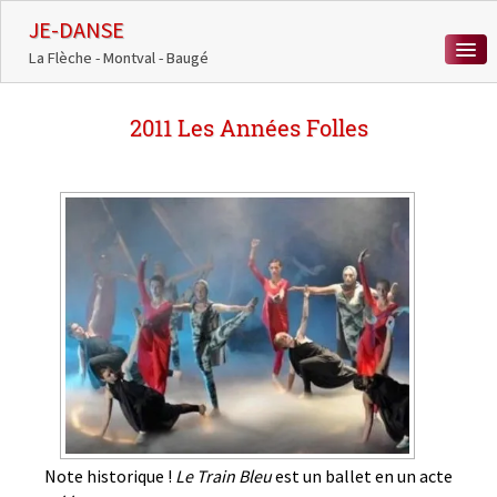
JE-DANSE
La Flèche - Montval - Baugé
ACCUEIL
2011 Les Années Folles
COURS DE DANSE
ACTUALITÉS
MÉDIATHÈQUE
CHORÉÏADES
CONTACT
0
Note historique !
Le Train Bleu
est un ballet en un acte