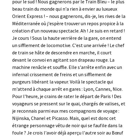
pour le sud ! Nous gagnerons par le Train Bleu – le plus
beau train du monde qui n'a rien à envier au luxueux
Orient Express ! – nous gagnerons, dis-je, les rives de la
Méditerranée où j'espère trouver un repos propice à la
création d'un nouveau spectacle. Ah ! Je suis en retard !
Je cours ! Sous la haute verrière de la gare, on entend
un sifflement de locomotive. C'est une arrivée ! Le chef
de train se hâte de descendre en marche, il court
devant le convoi en agitant son drapeau rouge. La
machine renâcle et souffle. Elle s'arrête enfin avec un
infernal crissement de freins et un sifflement de
purgeurs libérant la vapeur. Voilà le spectacle qui
m'attend à chaque arrêt en gares : Lyon, Cannes, Nice.
Pour l'heure, je crains de rater le départ de Paris ! Des
voyageurs se pressent sur le quai, chargés de valises, et
je reconnais parmi eux mes compagnons de voyage :
Nijinska, Chanel et Picasso. Mais, quel est donc cet
étrange personnage vêtu de noir qui se faufile dans la
foule ? Je crois l'avoir déjà aperçu l'autre soir au Bœuf