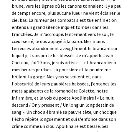
brune, vers les lignes où les canons tonnaient il y a peu
de temps encore, plus aucune lueur ne vient éclairer le
ciel bas. La rumeur des combats s'est tue enfin et on
entend un grand silence inquiet tomber dans les
tranchées. Je m'accroupis lentement vers le sol, le
cœur serré, le dos appuyé à la paroi. Mes mains
terreuses abandonnent aveuglément le brancard sur
lequel je transporte les blessés. Je m'appelle Jean
Cocteau, j'ai 29 ans, je suis artiste… et brancardier à
mes heures perdues. La poussière et la poudre me
brûlent la gorge. Mes yeux se voilent et, dans
l'obscurité de leurs paupières baissées, j'entends les
mots apaisants de la romancière Colette, notre
infirmière, et la voix du poète Apollinaire ! « La nuit
descend / On y pressent / Un long un long destin de
sang ». Un choc a ébranlé sa pauvre tête, un choc que
l'écho répète longuement et qui s'enfonce dans son
crâne comme un clou. Apollinaire est blessé. Ses