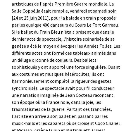
artistiques de l'après Première Guerre mondiale. La
Salle Coppélia était remplie, vendredi et samedi soir
[24 et 25 juin 2011], pour la balade en train proposée
par les quelque 400 danseurs du Cours Le Fort Garreau.
Si le ballet du Train Bleu n'était présent que dans le
dernier acte du spectacle, l'histoire scénarisée de sa
genèse a été le moyen d'évoquer les Années Folles. Les
différents actes ont formé des tableaux animés dans
un déluge ordonné de couleurs. Des ballets
sophistiqués y ont apporté une force singulière. Quant
aux costumes et musiques hétéroclites, ils ont
harmonieusement complété la rigueur des gestes
synchronisés. Le spectacle avait pour fil conducteur
une narration imaginée de Jean Cocteau racontant
son époque où la France noie, dans la joie, les
traumatismes de la guerre. Partant des tranchées,
l'artiste en arrive à son ballet en passant par les
music-halls et les cabarets où se croisent Coco Chanel
et Picasso, Arsène Lupin et Mistinguett. (Ouest