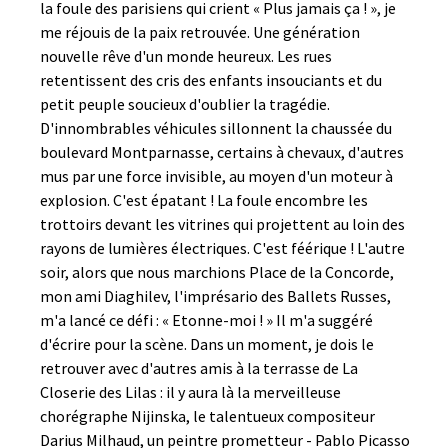
la foule des parisiens qui crient « Plus jamais ça ! », je
me réjouis de la paix retrouvée. Une génération
nouvelle rêve d'un monde heureux. Les rues
retentissent des cris des enfants insouciants et du
petit peuple soucieux d'oublier la tragédie.
D'innombrables véhicules sillonnent la chaussée du
boulevard Montparnasse, certains à chevaux, d'autres
mus par une force invisible, au moyen d'un moteur à
explosion. C'est épatant ! La foule encombre les
trottoirs devant les vitrines qui projettent au loin des
rayons de lumières électriques. C'est féérique ! L'autre
soir, alors que nous marchions Place de la Concorde,
mon ami Diaghilev, l'imprésario des Ballets Russes,
m'a lancé ce défi : « Etonne-moi ! » Il m'a suggéré
d'écrire pour la scène. Dans un moment, je dois le
retrouver avec d'autres amis à la terrasse de La
Closerie des Lilas : il y aura là la merveilleuse
chorégraphe Nijinska, le talentueux compositeur
Darius Milhaud, un peintre prometteur - Pablo Picasso