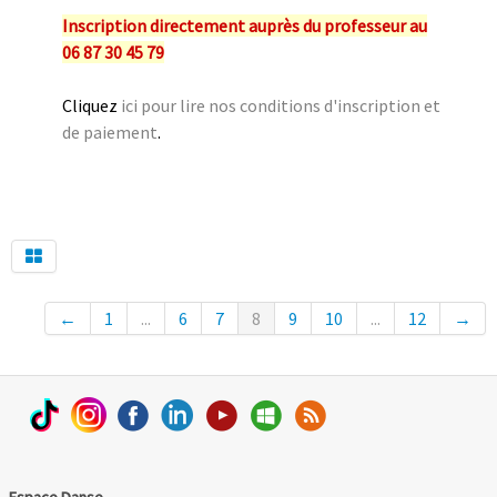
Inscription directement auprès du professeur au
06 87 30 45 79
Cliquez
ici pour lire nos conditions d'inscription et
de paiement
.
←
1
...
6
7
8
9
10
...
12
→