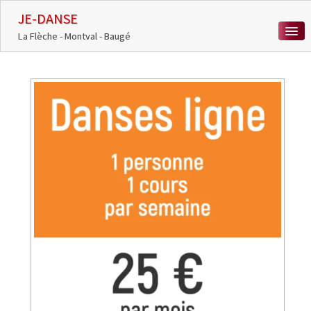
JE-DANSE
La Flèche - Montval - Baugé
ACCUEIL
COURS DE DANSE
ACTUALITÉS
MÉDIATHÈQUE
CHORÉÏADES
CONTACT
0