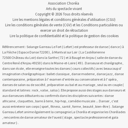
Association Choréïa
Arts du spectacle vivant
Copyright © 2026 Tous droits réservés
Lire les
mentions légales et conditions générales d'utilisation
(CGU)
Lire les
conditions générales de vente
(CGV) et les
Conditions particulières
ou
exercer un
droit de rétractation
Lire la
politique de confidentialité
et la
politique de gestion des cookies
Référencement : Solange Garreau Le Fort ( Lefort ) est professeur de danse ( dance ) à
La Flèche ( Espace Danse 72200 ) , à Montval sur Loir ( La Castélorienne
72500 Château du Loir) dans la Sarthe ( 72 ) et à Baugé en Anjou ( salle de danse du
Centre René d'Anjou 49150 ) dans le Maine-et-Loire ( 49 ) . Danseuse et chorégraphe ,
dans son école , elle enseigne toutes les danses ( cours collectifs ) avec beaucoup d'
imagination chorégraphique : ballet classique , danse moderne , danse jazz , danse
contemporaine , préparation à l' examen d'entrée au conservatoire et à l' opéra ,
danses de salon ou de société , préparation au bal et au mariage , seul ou en couple (
standard et latines : rock , valse , salsa ). Elle propose aussi des stages aux danseurs et
aux danseuses débutants ou confirmés dans les disciplines suivantes : danse
africaine , claquettes , barre à terre , hip-hop , comédie musicale ... Danser , c'est
aussi entretenir son corps ( sport , fitness , santé , forme , beauté , bien-être ) . Solange
Garreau Lefort anime également la compagnie La Choréïa et organise les Choréïades
, rencontres de danse amateur de l'ouest ( stage , spectacle professionnel et gala
amateur ) .