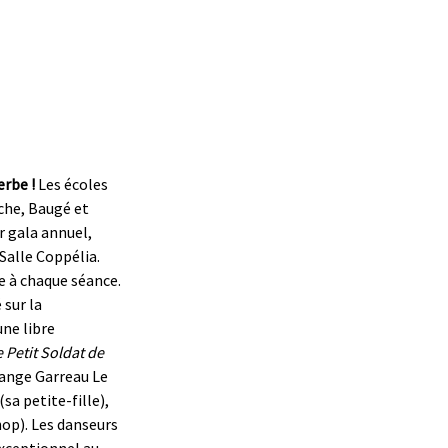
erbe !
Les écoles
che, Baugé et
r gala annuel,
Salle Coppélia.
e à chaque séance.
 sur la
une libre
 Petit Soldat de
lange Garreau Le
sa petite-fille),
op). Les danseurs