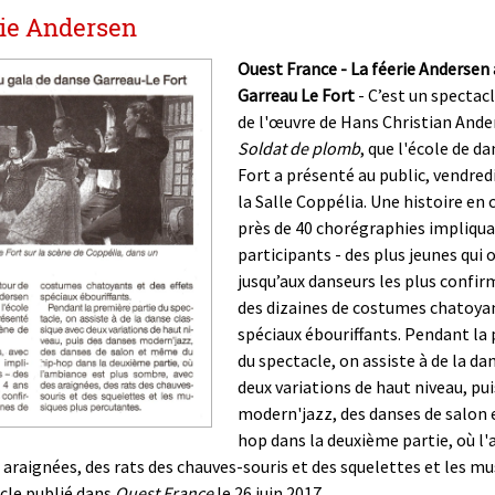
rie Andersen
Ouest France - La féerie Andersen 
Garreau Le Fort
- C’est un spectac
de l'œuvre de Hans Christian And
Soldat de plomb
, que l'école de d
Fort a présenté au public, vendredi
la Salle Coppélia. Une histoire en 
près de 40 chorégraphies impliqua
participants - des plus jeunes qui 
jusqu’aux danseurs les plus confir
des dizaines de costumes chatoyan
spéciaux ébouriffants. Pendant la
du spectacle, on assiste à de la da
deux variations de haut niveau, pu
modern'jazz, des danses de salon
hop dans la deuxième partie, où l
araignées, des rats des chauves-souris et des squelettes et les mu
cle publié dans
Ouest France
le 26 juin 2017