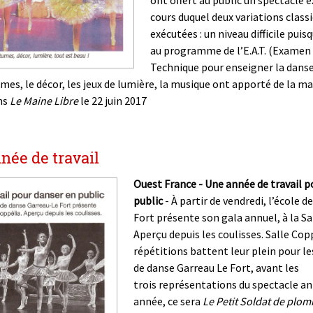
ont offert au public un spectacle 
cours duquel deux variations class
exécutées : un niveau difficile puis
au programme de l’E.A.T. (Examen
Technique pour enseigner la danse 
mes, le décor, les jeux de lumière, la musique ont apporté de la ma
ans
Le Maine Libre
le 22 juin 2017
née de travail
Ouest France - Une année de travail p
public
- À partir de vendredi, l’école 
Fort présente son gala annuel, à la Sa
Aperçu depuis les coulisses. Salle Copp
répétitions battent leur plein pour le
de danse Garreau Le Fort, avant les
trois représentations du spectacle an
année, ce sera
Le Petit Soldat de plom