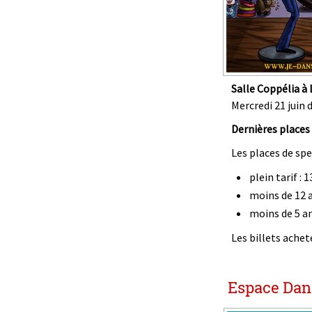
Salle Coppélia à 
Mercredi 21 juin d
D
ernières places
Les places de sp
plein tarif : 1
moins de 12 an
moins de 5 an
Les billets ache
Espace Dans