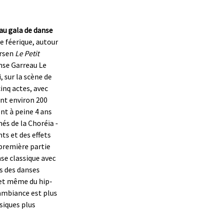
au gala de danse
le féerique, autour
ersen
Le Petit
anse Garreau Le
, sur la scène de
cinq actes, avec
nt environ 200
ont à peine 4 ans
més de la Choréïa -
ts et des effets
 première partie
nse classique avec
is des danses
 et même du hip-
'ambiance est plus
siques plus