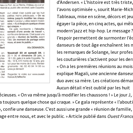
d’Andersen. « L’histoire est très trist
l’avons optimisée », sourit Marie-Mich
Tableaux, mise en scène, décors et je
égayer la pièce, en cinq actes, qui mêl
modern’jazz et hip-hop. Le message ?
l’espoir permettent de surmonter l’éc
danseurs de tout âge enchaînent les
les remarques de Solange, leur profess
les couturières s’activent pour les de
« On a les premières réunions au mois 
explique Magali, une ancienne danseuse
duo avec sa mère. Les créations démar
Aucun détail n’est oublié par les huit
cieuses. « On va même jusqu’à modifier les chaussons ! » Le jour J,
y a toujours quelque chose qui craque. » Ce gala représente « l’abo
», confie une danseuse. C’est aussi une grande « réunion de famille, 
 entre nous, et avec le public. » Article publié dans
Ouest Franc