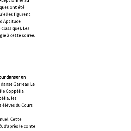
exceptionnel au
iques ont été
qu'elles figurent
 d'Aptitude
classique). Les
gie à cette soirée.
our danser en
de danse Garreau Le
lle Coppélia.
élia, les
s élèves du Cours
nuel. Cette
b
, d’après le conte