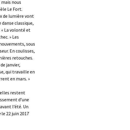
e, mais nous
èle Le Fort.
ux de lumière vont
e danse classique,
 « La volonté et
hec. » Les
 mouvements, sous
eur. En coulisses,
rnières retouches.
de janvier,
, qui travaille en
rent en mars. »
 elles restent
utissement d’une
avant l’été. Un
e
le 22 juin 2017